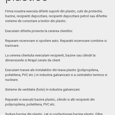
Vidanjare si date tehnice
Firma noastra executa diferiti suporti din plastic, cutii de protectie,
SEPARATOARE GRASIMI
bazine, recipienti depozitare, recipienti depozitare petrol sau diferitie
sisteme de conectare a tevilor din plastic.
BUTOAIE VIN TUICA VARZA
Executam diferite proiecte la cererea clientilor.
SERVICII
Reparam rezervoare si spoilere auto. Reparatii rezervoare combine si
tractoare.
Minipiscine si cuve
La cererea clientului executam recipienti, bazine sau cilindri la
Sudura Polipropilena
dimensiunile si litrajul cerute de client.
Instalatii si reparatii galvanizare
Executam trasee ale instalatiilor din teava plastic (polipropilena,
Fermentator bere
polietilena, PVC etc.) in industria galvanizarii si a centralelor termice si
nucleare.
Separator hidrocarburi si uleiuri
Sisteme de ventilatie (hote) in industria galvanizarii.
Confectii mase plastice
Reparatii si executii bazine plastic, cilindri si alti recipienti din
Cuve polipropilena (bazine industriale – bazine industria chimica)
polipropilena, polietilena, PVC etc.
Rezervoare pentru apa calda pe timp de vara
Sudura bazine din plastic, cat si confectionari bazine plastic. Filtre