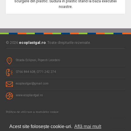
scurgere din plastic. Sudura in plastic stand la baza executiei
noastre.
© 2026
ecoplastgal.ro
. Toate drepturile rezervate.
Strada Eclipsei, Popesti Leordeni
0766 844 608, 0771 242 274
ecoplastgal@gmail.com
www.ecoplastgal.ro
Politica de utilizare a modulelor cookie
Politica de confidentialitate si protectia datelor
Acest site folosește cookie-uri.
Află mai mult