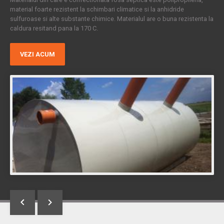
Vidanjare si date tehnice
material foarte rezistent la schimbari climatice si la anhidride
sulfuroase si alte substante chimice. Materialul are o buna rezistenta la
SEPARATOARE GRASIMI
caldura resitand pana la 170 C.
BUTOAIE VIN TUICA VARZA
VEZI ACUM
SERVICII
Minipiscine si cuve
Sudura Polipropilena
Instalatii si reparatii galvanizare
Fermentator bere
Separator hidrocarburi si uleiuri
Confectii mase plastice
Cuve polipropilena (bazine industriale – bazine industria chimica)
Rezervoare pentru apa calda pe timp de vara