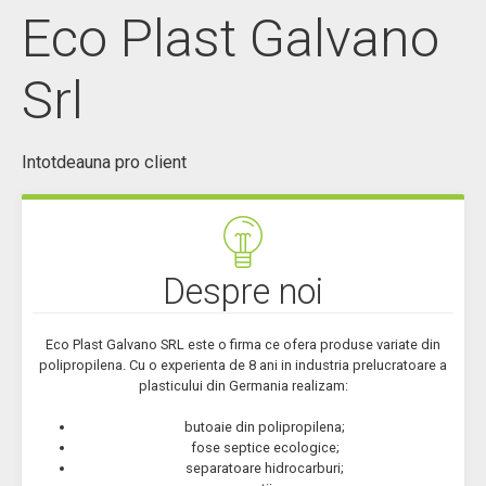
Eco Plast Galvano
Bazin colectare deseuri menajere
Bazine subterane
Srl
Hote pentru sisteme aerisire
Barci pescuit si agrement executate din polietilena (PE-HWU)
Intotdeauna pro client
Instalatii tevi
MATERIALE PLASTICE
Placi rigide din pvc expandat rezistente uv (placi compozite din aluminiu)
Despre noi
Placi rigide din pvc expandat (pvc placi forex)
Placi din Pet-g (veralite)
Eco Plast Galvano SRL este o firma ce ofera produse variate din
polipropilena. Cu o experienta de 8 ani in industria prelucratoare a
Placi acrilice oglindate plexiglas (oglinda)
plasticului din Germania realizam:
Placi acrilice extrudate (plexiglas placi pmma)
butoaie din polipropilena;
fose septice ecologice;
CERERE OFERTA
separatoare hidrocarburi;