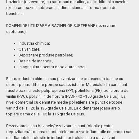
Vidanjare si date tehnice
bazinelor (rezervoare) cu ranforsari metalice, a cilindrilor si a cuvelor
executam bazine subterane la dimensiunea si forma dorita de
beneficiar.
SEPARATOARE GRASIMI
DOMENII DE UTILIZARE A BAZINELOR SUBTERANE (rezervoare
BUTOAIE VIN TUICA VARZA
subterane):
Industria chimica;
SERVICII
Galvanizare;
Depozitare produse petroliere;
Minipiscine si cuve
Bazine de incendiu;
In agricultura pentru depozitarea apei.
Sudura Polipropilena
Pentru industria chimica sau galvanizare se pot executa bazine cu
Instalatii si reparatii galvanizare
suport pentru diferite pompe sau rezistente. Materialul din care sunt
Fermentator bere
facute bazinul este polipropilena (PP), polietilena (PE), policlorura de
vinilin (PVC), polivinilin de florura (PVDF -40 +150 grade Celsius) . La
Separator hidrocarburi si uleiuri
nivel comercial cu densitate medie polietilena are punct de topire
variind de la 120 la 135 grade Celsius. La o densitate joasa are o
Confectii mase plastice
topiere gama de la 105 la 115 grade Celsius.
Cuve polipropilena (bazine industriale – bazine industria chimica)
Rezervoarele sau bazinele/rezervoarele sunt folosite pentru
depozitarea/stocarea substantelor corozive inflamabile (incendiu) sau
Rezervoare pentru apa calda pe timp de vara
neinflamabile, folosite in industria petrolului sau a galvanizari.