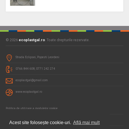
© 2026
ecoplastgal.ro
. Toate drepturile rezervate.
Strada Eclipsei, Popesti Leordeni
0766 844 608, 0771 242 274
ecoplastgal@gmail.com
www.ecoplastgal.ro
Politica de utilizare a modulelor cookie
Politica de confidentialitate si protectia datelor
Acest site folosește cookie-uri.
Află mai mult