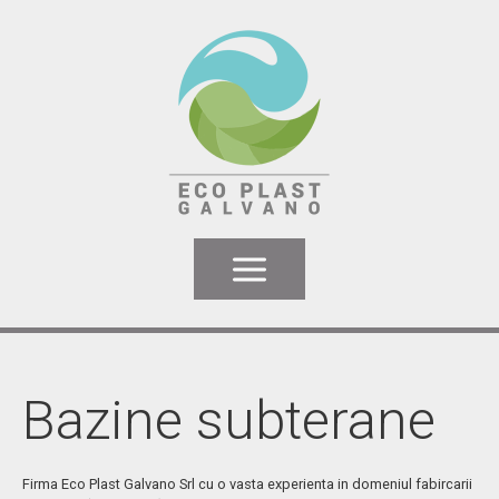
Menu
ACASA
FOSE SEPTICE
Bazine subterane
Fose septice imhoff-model Ecoplast
Montaj fose septice ecoplast
Firma Eco Plast Galvano Srl cu o vasta experienta in domeniul fabircarii