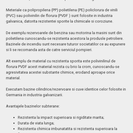
Bazin colectare deseuri menajere
Meteriale ca polipropilena (PP) polietilena (PE) policlorura de vinili
Bazine subterane
(PVC) sau polivinilin de florura (PVDF ) sunt folosite in industria
galvanica, datorita rezistentei sporite la chimicale si coroziune.
Hote pentru sisteme aerisire
De exemplu rezervoarele de benzina sau motorina la masini sunt din
Barci pescuit si agrement executate din polietilena (PE-HWU)
polietilena cunoscandu-se rezistenta acestora la produsle petroliere.
Bazinele de incendiu sunt necesare tuturor societatilor ce au expunere
Instalatii tevi
si li se recomanda asta de catre serviciul pompieri.
MATERIALE PLASTICE
Alt exemplu de material cu rezistenta sporita este polivinilinul de
florura PVDF acest material rezista cu brio la crom, cunoscandu-se
Placi rigide din pvc expandat rezistente uv (placi compozite din aluminiu)
agresivitatea acestei substante chimice, erodand aproape orice
material.
Placi rigide din pvc expandat (pvc placi forex)
Executam bazine cilindrice/rezervoare si cuve identice celor folosite in
Placi din Pet-g (veralite)
Germania in industria galvanizarii.
Placi acrilice oglindate plexiglas (oglinda)
Avantajele bazinelor subterane:
Placi acrilice extrudate (plexiglas placi pmma)
Rezistenta la impact superioara si rigiditate marita;
Durata de viata lunga;
CERERE OFERTA
Rezistenta chimica imbunatatita si rezistenta superioara la